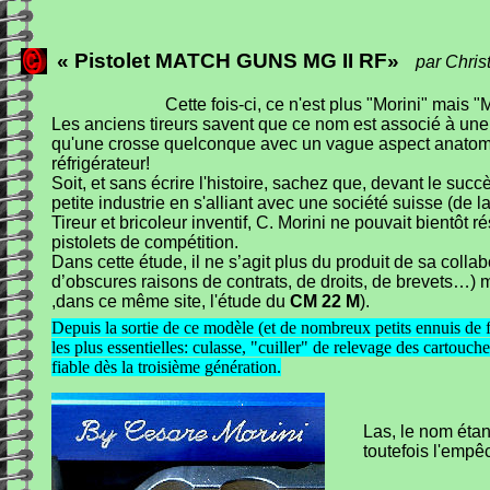
« Pistolet MATCH GUNS MG II RF»
par Chri
Cette fois-ci, ce n'est plus "Morini" mais 
Les anciens tireurs savent que ce nom est associé à une 
qu'une crosse quelconque avec un vague aspect anatomiq
réfrigérateur!
Soit, et sans écrire l'histoire, sachez que, devant le s
petite industrie en s'alliant avec une société suisse (de 
Tireur et bricoleur inventif, C. Morini ne pouvait bientôt r
pistolets de compétition.
Dans cette étude, il ne s’agit plus du produit de sa colla
d’obscures raisons de contrats, de droits, de brevets…) 
,dans ce même site, l'étude du
CM 22 M
).
Depuis la sortie de ce modèle (et de nombreux petits ennuis de
les plus essentielles: culasse, "cuiller" de relevage des cartouch
fiable dès la troisième génération.
Las, le nom étan
toutefois l'empê